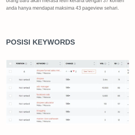
orang baru akan merasa letih kerana dengan 37 konten
anda hanya mendapat maksima 43 pageview sehari.
POSISI KEYWORDS