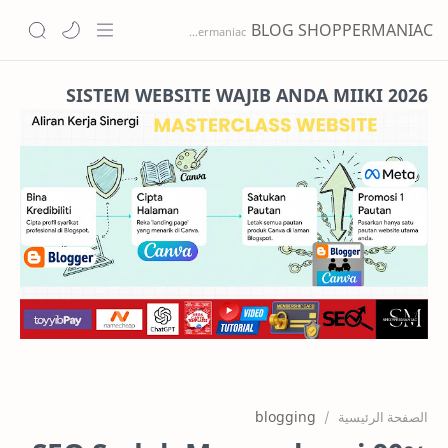
BLOG SHOPPERMANIAC
Home
SISTEM WEBSITE WAJIB ANDA MIIKI 2026
Projects
Features
Pricing
Services
RTL Mode
blogging
الصفحة الرئيسية