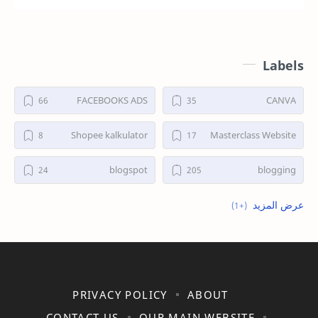
Labels
FACEBOOKS ADS
CANVA
Shopee kalkulator
Masterclass Website
blogspot
blogging
shopee
PRIVACY POLICY
ABOUT
CONTACT US
OUR MAIN WEBSITE