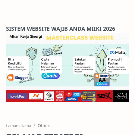
Home
Projects
SISTEM WEBSITE WAJIB ANDA MIIKI 2026
Features
Pricing
Services
RTL Mode
Others
Laman utama