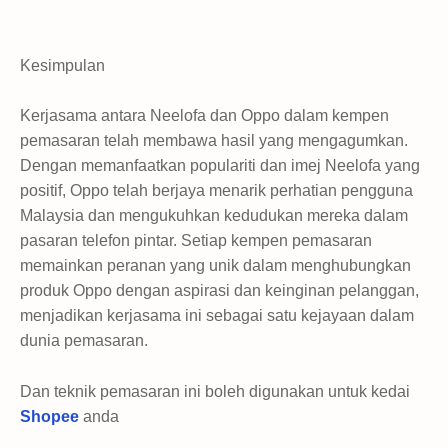
Kesimpulan
Kerjasama antara Neelofa dan Oppo dalam kempen
pemasaran telah membawa hasil yang mengagumkan.
Dengan memanfaatkan populariti dan imej Neelofa yang
positif, Oppo telah berjaya menarik perhatian pengguna
Malaysia dan mengukuhkan kedudukan mereka dalam
pasaran telefon pintar. Setiap kempen pemasaran
memainkan peranan yang unik dalam menghubungkan
produk Oppo dengan aspirasi dan keinginan pelanggan,
menjadikan kerjasama ini sebagai satu kejayaan dalam
dunia pemasaran.
Dan teknik pemasaran ini boleh digunakan untuk kedai
Shopee
anda