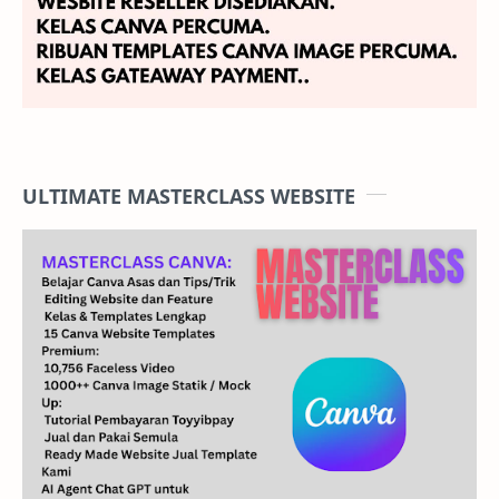
ULTIMATE MASTERCLASS WEBSITE