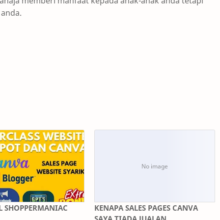
sahaja memberi manfaat kepada anak-anak anda tetapi
 anda.
AL SHOPPERMANIAC
KENAPA SALES PAGES CANVA
SAYA TIADA JUALAN