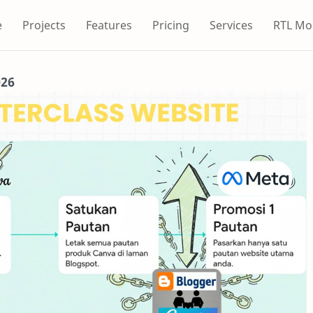
e
Projects
Features
Pricing
Services
RTL Mo
026