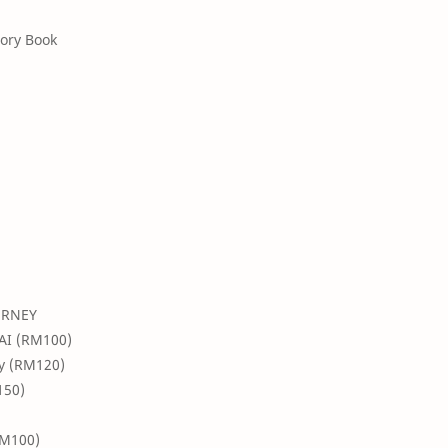
ory Book
URNEY
 AI (RM100)
ay (RM120)
150)
RM100)