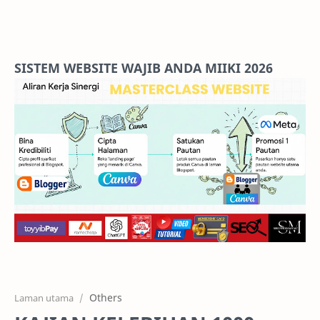
Home
Projects
SISTEM WEBSITE WAJIB ANDA MIIKI 2026
Features
Pricing
Services
RTL Mode
Others
Laman utama