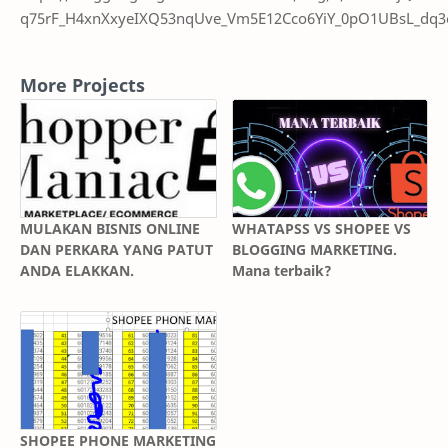
q75rF_H4xnXxyeIXQ53nqUve_Vm5E12Cco6YiY_0pO1UBsL_dq3
More Projects
MULAKAN BISNIS ONLINE
WHATAPSS VS SHOPEE VS
DAN PERKARA YANG PATUT
BLOGGING MARKETING.
ANDA ELAKKAN.
Mana terbaik?
SHOPEE PHONE MARKETING