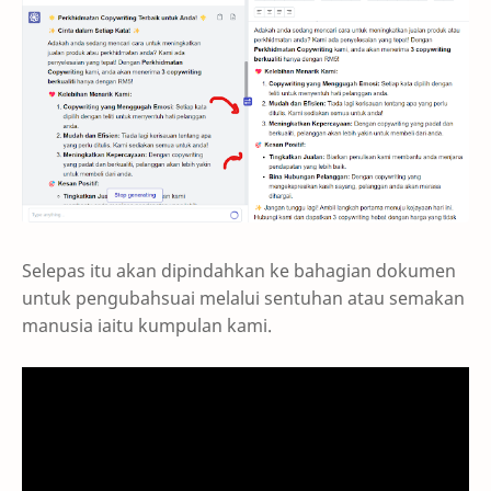
Selepas itu akan dipindahkan ke bahagian dokumen
untuk pengubahsuai melalui sentuhan atau semakan
manusia iaitu kumpulan kami.