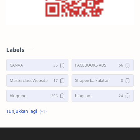
Labels
CANVA
FACEBOOKS ADS
Masterclass Website
Shopee kalkulator
blogging
blogspot
shopee