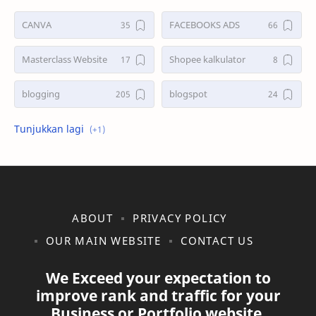
CANVA
FACEBOOKS ADS
Masterclass Website
Shopee kalkulator
blogging
blogspot
shopee
ABOUT
PRIVACY POLICY
OUR MAIN WEBSITE
CONTACT US
We Exceed your expectation to
improve rank and traffic for your
Business or Portfolio website.