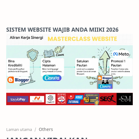
Home
Projects
SISTEM WEBSITE WAJIB ANDA MIIKI 2026
Features
Pricing
Services
RTL Mode
Others
Laman utama