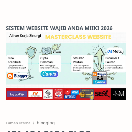
Home
Projects
SISTEM WEBSITE WAJIB ANDA MIIKI 2026
Features
Pricing
Services
RTL Mode
blogging
Laman utama