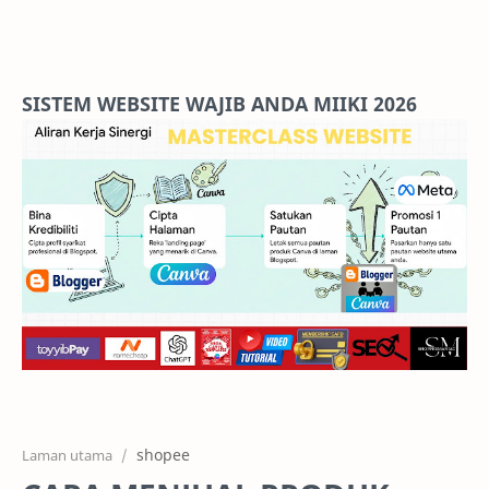
Home
Projects
SISTEM WEBSITE WAJIB ANDA MIIKI 2026
Features
Pricing
Services
RTL Mode
shopee
Laman utama