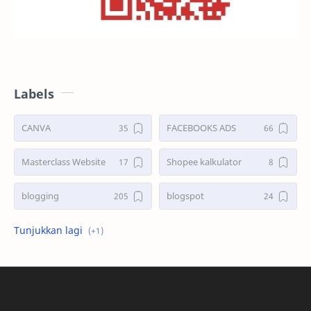
Labels
CANVA
FACEBOOKS ADS
Masterclass Website
Shopee kalkulator
blogging
blogspot
shopee