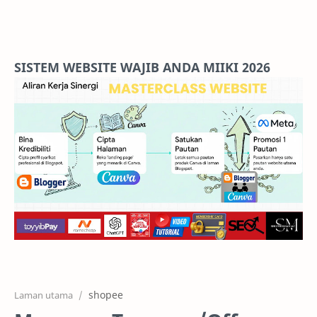
Home
Projects
SISTEM WEBSITE WAJIB ANDA MIIKI 2026
Features
Pricing
Services
RTL Mode
shopee
Laman utama