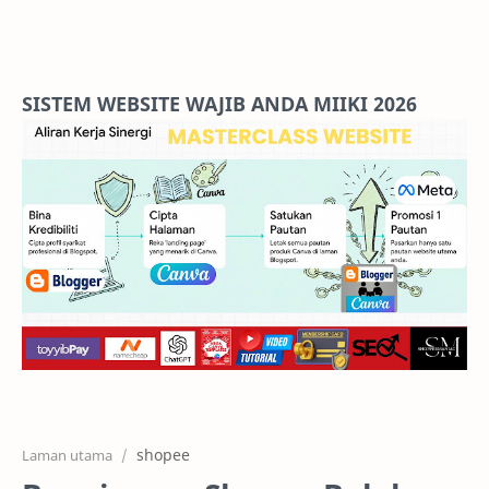
Home
Projects
SISTEM WEBSITE WAJIB ANDA MIIKI 2026
Features
Pricing
Services
RTL Mode
shopee
Laman utama