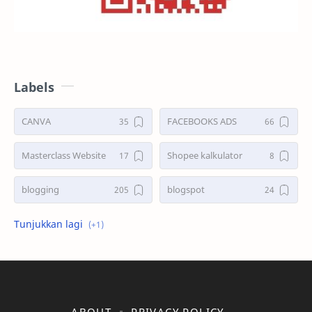
Labels
CANVA
FACEBOOKS ADS
Masterclass Website
Shopee kalkulator
blogging
blogspot
shopee