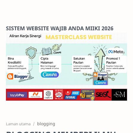
Home
Projects
SISTEM WEBSITE WAJIB ANDA MIIKI 2026
Features
Pricing
Services
RTL Mode
blogging
Laman utama