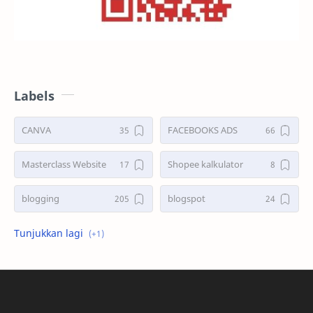
Labels
CANVA
FACEBOOKS ADS
Masterclass Website
Shopee kalkulator
blogging
blogspot
shopee