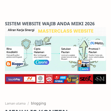
Home
Projects
SISTEM WEBSITE WAJIB ANDA MIIKI 2026
Features
Pricing
Services
RTL Mode
blogging
Laman utama