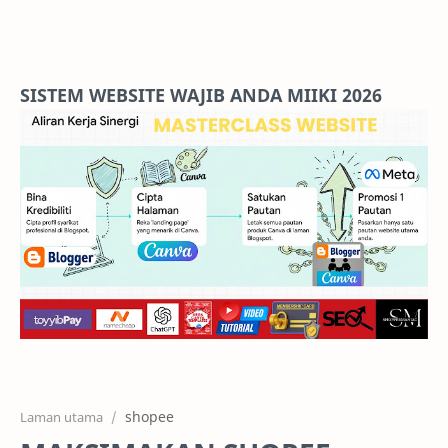
Home
Projects
SISTEM WEBSITE WAJIB ANDA MIIKI 2026
Features
Pricing
Services
RTL Mode
shopee
Laman utama