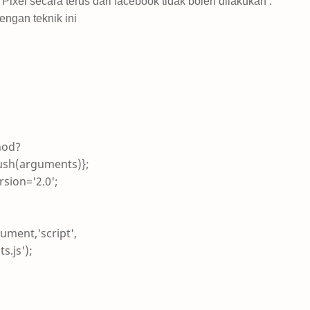
l secara terus dari facebook tidak boleh dilakukan .
engan teknik ini
hod?
ush(arguments)};
rsion='2.0';
ument,'script',
s.js');