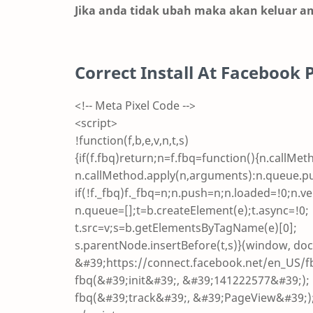
Jika anda tidak ubah maka akan keluar am
Correct Install At Facebook 
<!-- Meta Pixel Code -->
<script>
!function(f,b,e,v,n,t,s)
{if(f.fbq)return;n=f.fbq=function(){n.callMet
n.callMethod.apply(n,arguments):n.queue.p
if(!f._fbq)f._fbq=n;n.push=n;n.loaded=!0;n.
n.queue=[];t=b.createElement(e);t.async=!0;
t.src=v;s=b.getElementsByTagName(e)[0];
s.parentNode.insertBefore(t,s)}(window, do
&#39;https://connect.facebook.net/en_US/fb
fbq(&#39;init&#39;, &#39;141222577&#39;);
fbq(&#39;track&#39;, &#39;PageView&#39;)