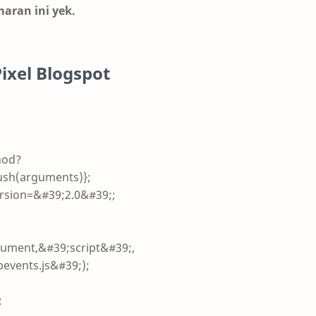
aran ini yek.
Pixel Blogspot
hod?
ush(arguments)};
version=&#39;2.0&#39;;
cument,&#39;script&#39;,
events.js&#39;);
;