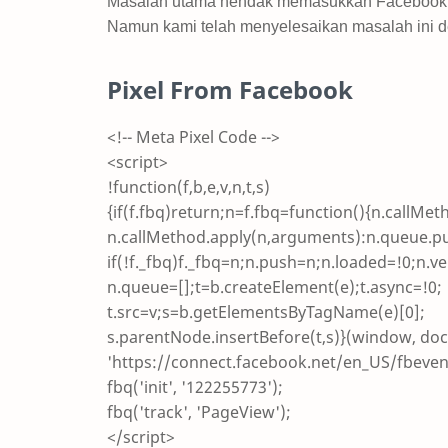
Masalah utama hendak memasukkan Facebook Pixe
Namun kami telah menyelesaikan masalah ini d
Pixel From Facebook
<!-- Meta Pixel Code -->
<script>
!function(f,b,e,v,n,t,s)
{if(f.fbq)return;n=f.fbq=function(){n.callMet
n.callMethod.apply(n,arguments):n.queue.p
if(!f._fbq)f._fbq=n;n.push=n;n.loaded=!0;n.ve
n.queue=[];t=b.createElement(e);t.async=!0;
t.src=v;s=b.getElementsByTagName(e)[0];
s.parentNode.insertBefore(t,s)}(window, doc
'https://connect.facebook.net/en_US/fbevent
fbq('init', '122255773');
fbq('track', 'PageView');
</script>