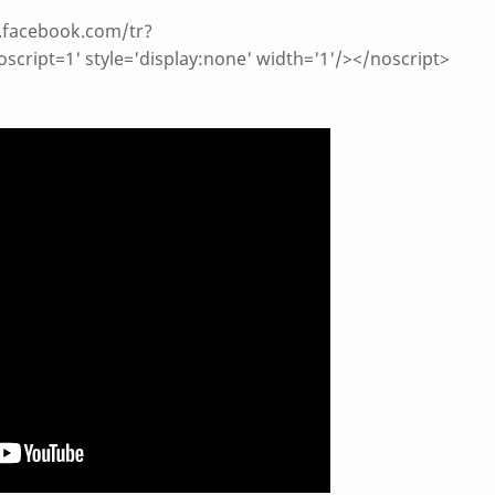
.facebook.com/tr?
oscript=1' style='display:none' width='1'/></noscript>