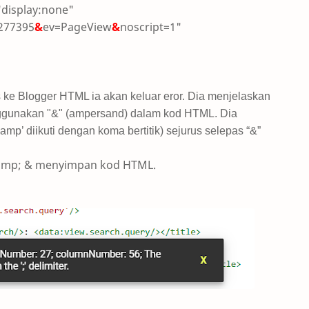
"display:none"
277395
&
ev=PageView
&
noscript=1"
 ke Blogger HTML ia akan keluar eror. Dia menjelaskan
nggunakan "&" (ampersand) dalam kod HTML. Dia
p’ diikuti dengan koma bertitik) sejurus selepas “&”
h amp; & menyimpan kod HTML.