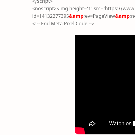
</script>
<noscript><img height='1' src='https://www
id=14132277395
&amp
;ev=PageView
&amp
;n
<!-- End Meta Pixel Code -->