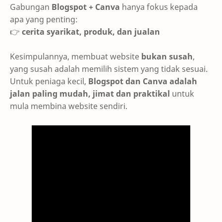
Gabungan
Blogspot + Canva
hanya fokus kepada
apa yang penting:
👉
cerita syarikat, produk, dan jualan
Kesimpulannya, membuat website
bukan susah
,
yang susah adalah memilih sistem yang tidak sesuai.
Untuk peniaga kecil,
Blogspot dan Canva adalah
jalan paling mudah, jimat dan praktikal
untuk
mula membina website sendiri.