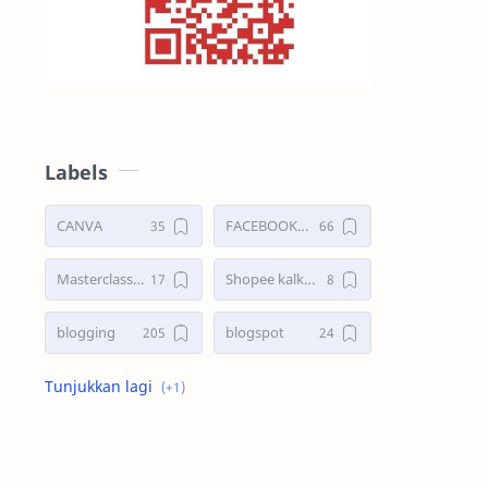
Labels
CANVA
FACEBOOKS ADS
Masterclass Website
Shopee kalkulator
blogging
blogspot
shopee