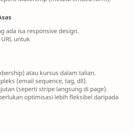
Asas
g ada isa responsive design.
an URL untuk
bership) atau kursus dalam talian.
eks (email sequence, tag, dll).
utan (seperti stripe langsung di page).
rlukan optimisasi lebih fleksibel daripada