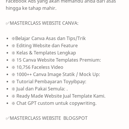
Facebook Ads yang akan memandu anda dari asas
hingga ke tahap mahir.
✅MASTERCLASS WEBSITE CANVA:
❇️Belajar Canva Asas dan Tips/Trik
❇️ Editing Website dan Feature
❇️ Kelas & Templates Lengkap
❇️ 15 Canva Website Templates Premium:
❇️ 10,756 Faceless Video
❇️ 1000++ Canva Image Statik / Mock Up:
❇️ Tutorial Pembayaran Toyyibpay:
❇️ Jual dan Pakai Semula: .
❇️ Ready Made Website Jual Template Kami.
❇️ Chat GPT custom untuk copywriting.
✅MASTERCLASS WEBSITE BLOGSPOT