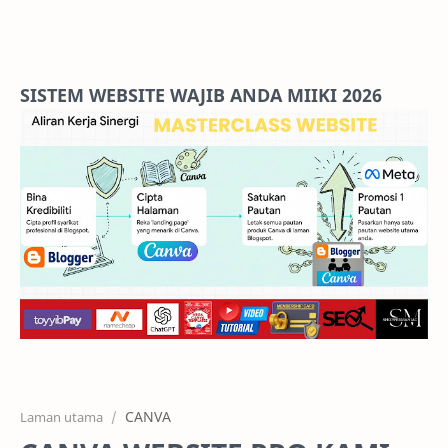
Home
Projects
SISTEM WEBSITE WAJIB ANDA MIIKI 2026
Features
Pricing
Services
RTL Mode
CANVA
Laman utama