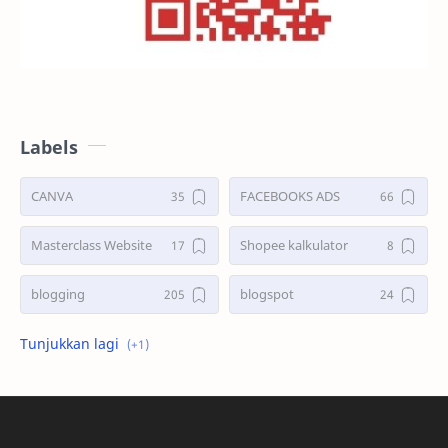
Labels
CANVA
FACEBOOKS ADS
Masterclass Website
Shopee kalkulator
blogging
blogspot
shopee