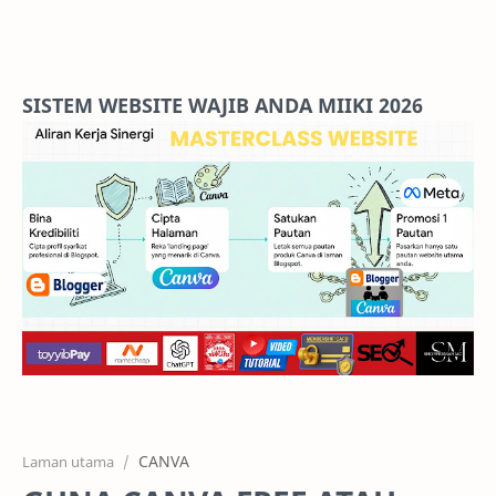
Home
Projects
SISTEM WEBSITE WAJIB ANDA MIIKI 2026
Features
Pricing
Services
RTL Mode
CANVA
Laman utama