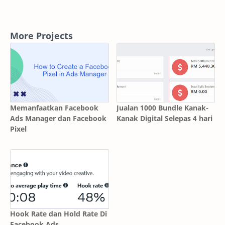
More Projects
Memanfaatkan Facebook
Jualan 1000 Bundle Kanak-
Ads Manager dan Facebook
Kanak Digital Selepas 4 hari
Pixel
Hook Rate dan Hold Rate Di
Facebook Ads