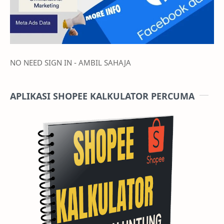
NO NEED SIGN IN - AMBIL SAHAJA
APLIKASI SHOPEE KALKULATOR PERCUMA