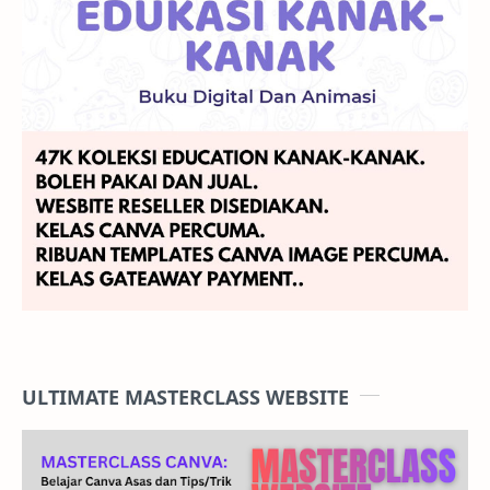
ULTIMATE MASTERCLASS WEBSITE