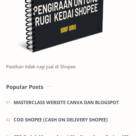
Pastikan tidak rugi jual di Shopee
Popular Posts
MASTERCLASS WEBSITE CANVA DAN BLOGSPOT
COD SHOPEE (CASH ON DELIVERY SHOPEE)