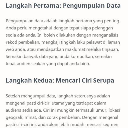
Langkah Pertama: Pengumpulan Data
Pengumpulan data adalah langkah pertama yang penting.
Anda perlu mengetahui dengan tepat siapa pelanggan
sedia ada anda. Ini boleh dilakukan dengan menganalisis
rekod pembelian, mengkaji tingkah laku pelawat di laman
web anda, atau mendapatkan maklumat melalui tinjauan.
Semakin banyak data yang anda kumpulkan, semakin
tepat audien seakan yang dapat anda bina.
Langkah Kedua: Mencari Ciri Serupa
Setelah mengumpul data, langkah seterusnya adalah
mengenal pasti ciri-ciri utama yang terdapat dalam
audiens sedia ada. Ciri ini mungkin termasuk umur, lokasi
geografi, minat, dan corak pembelian. Dengan mengenal
pasti ciri-ciri ini, anda akan lebih mudah mencari segmen