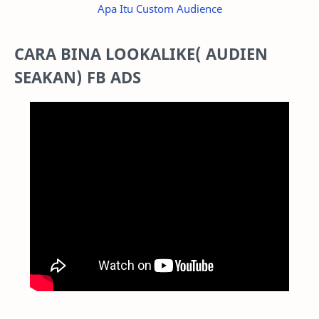
Apa Itu Custom Audience
CARA BINA LOOKALIKE( AUDIEN
SEAKAN) FB ADS