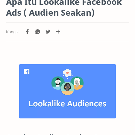
Apa Itu Lookalike Facebook
Ads ( Audien Seakan)