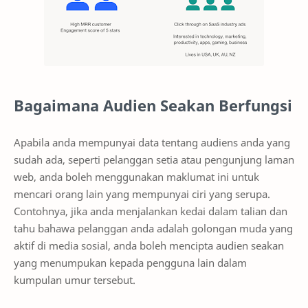
Bagaimana Audien Seakan Berfungsi
Apabila anda mempunyai data tentang audiens anda yang
sudah ada, seperti pelanggan setia atau pengunjung laman
web, anda boleh menggunakan maklumat ini untuk
mencari orang lain yang mempunyai ciri yang serupa.
Contohnya, jika anda menjalankan kedai dalam talian dan
tahu bahawa pelanggan anda adalah golongan muda yang
aktif di media sosial, anda boleh mencipta audien seakan
yang menumpukan kepada pengguna lain dalam
kumpulan umur tersebut.