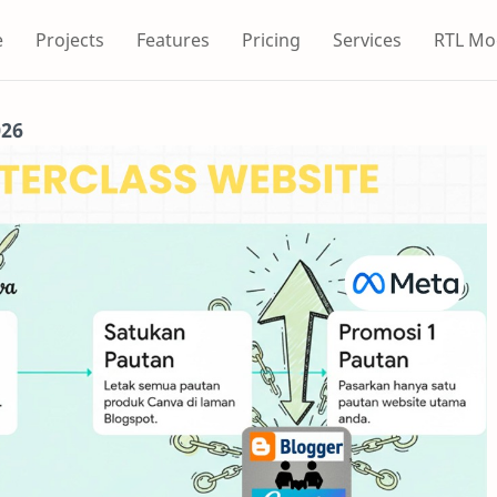
e
Projects
Features
Pricing
Services
RTL Mo
026