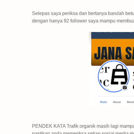
Selepas saya periksa dan bertanya barulah betul
dengan hanya 92 follower saya mampu membuat
PENDEK KATA Trafik organik masih lagi mampan
pastikan anda memeriksa setiap sosial media m