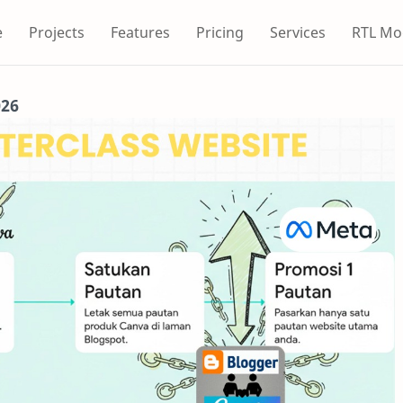
e
Projects
Features
Pricing
Services
RTL Mo
026