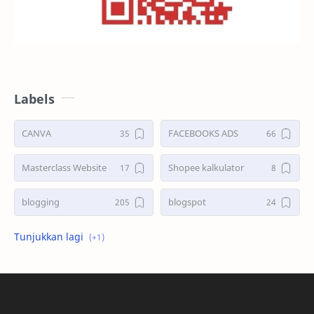
Labels
CANVA
FACEBOOKS ADS
Masterclass Website
Shopee kalkulator
blogging
blogspot
shopee