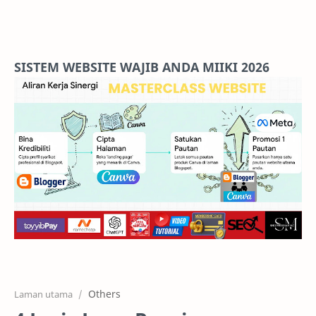
Home
Projects
SISTEM WEBSITE WAJIB ANDA MIIKI 2026
Features
Pricing
Services
RTL Mode
Others
Laman utama