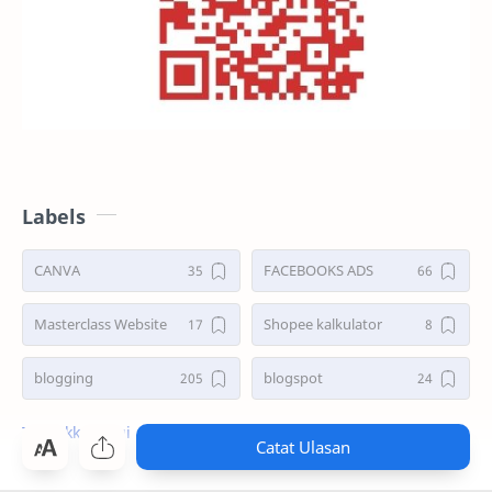
Labels
CANVA
FACEBOOKS ADS
Masterclass Website
Shopee kalkulator
blogging
blogspot
shopee
Catat Ulasan