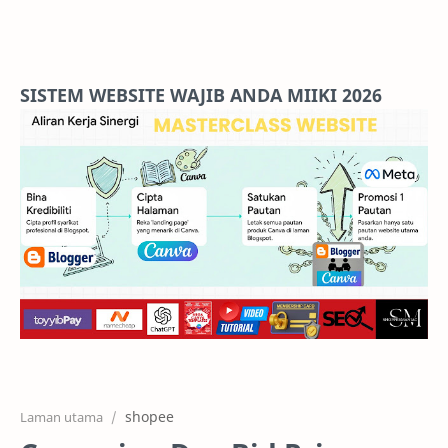
Home
Projects
SISTEM WEBSITE WAJIB ANDA MIIKI 2026
Features
Pricing
Services
RTL Mode
shopee
Laman utama