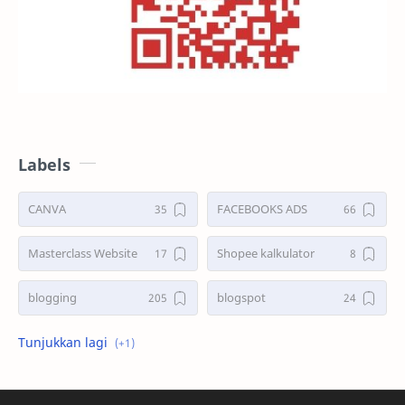
Labels
CANVA
FACEBOOKS ADS
Masterclass Website
Shopee kalkulator
blogging
blogspot
shopee