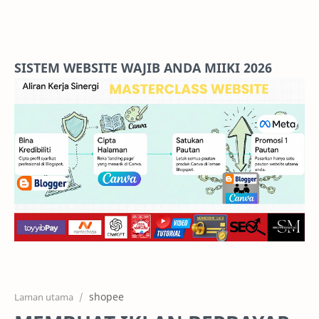
Home
Projects
SISTEM WEBSITE WAJIB ANDA MIIKI 2026
Features
Pricing
Services
RTL Mode
shopee
Laman utama