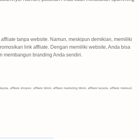
affliate tanpa website. Namun, meskipun demikian, memiliki
omosikan link affliate. Dengan memiliki website, Anda bisa
dan membangun branding Anda sendiri.
alaysia, affliate shopee, affliate tiktok, affliate marketing tiktok, affliate lazada, affliate maksud,