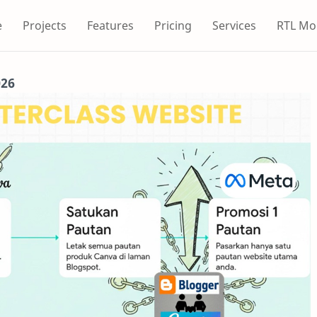
e
Projects
Features
Pricing
Services
RTL Mo
026