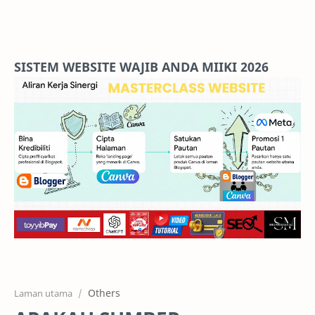
Home
Projects
SISTEM WEBSITE WAJIB ANDA MIIKI 2026
Features
Pricing
Services
RTL Mode
Others
Laman utama