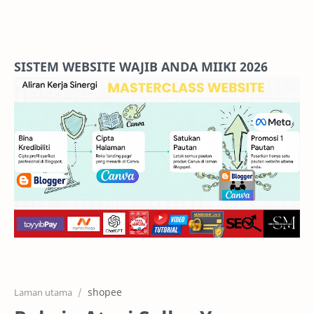
Home
Projects
SISTEM WEBSITE WAJIB ANDA MIIKI 2026
Features
Pricing
Services
RTL Mode
shopee
Laman utama