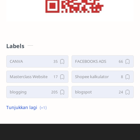
Labels
CANVA
FACEBOOKS ADS
Masterclass Website
Shopee kalkulator
blogging
blogspot
shopee