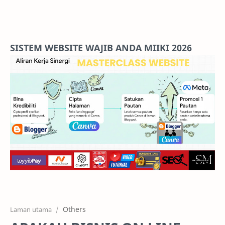
Home
Projects
SISTEM WEBSITE WAJIB ANDA MIIKI 2026
Features
Pricing
Services
RTL Mode
Others
Laman utama