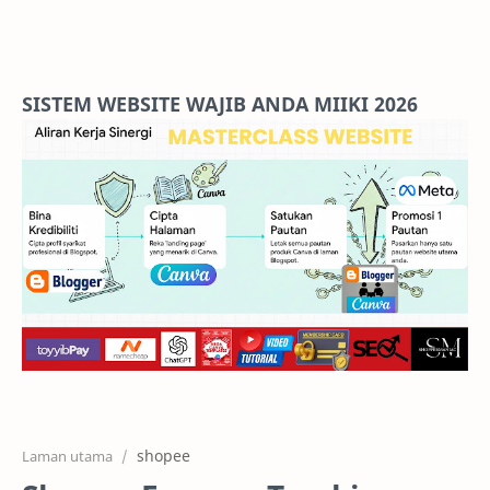
Home
Projects
SISTEM WEBSITE WAJIB ANDA MIIKI 2026
Features
Pricing
Services
RTL Mode
shopee
Laman utama