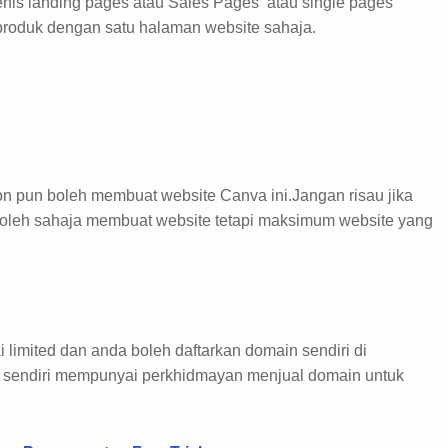
jenis landing pages atau Sales Pages atau single pages
 produk dengan satu halaman website sahaja.
on pun boleh membuat website Canva ini.Jangan risau jika
leh sahaja membuat website tetapi maksimum website yang
limited dan anda boleh daftarkan domain sendiri di
va sendiri mempunyai perkhidmayan menjual domain untuk