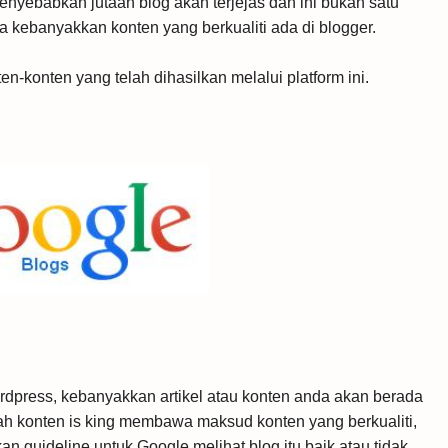
nyebabkan jutaan blog akan terjejas dan ini bukan satu
a kebanyakkan konten yang berkualiti ada di blogger.
n-konten yang telah dihasilkan melalui platform ini.
press, kebanyakkan artikel atau konten anda akan berada
ilah konten is king membawa maksud konten yang berkualiti,
 guideline untuk Google melihat blog itu baik atau tidak.