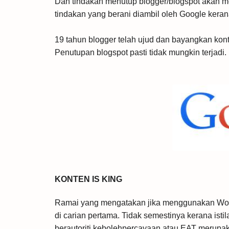
Dan tindakan menutup blogger/blogspot akan me
tindakan yang berani diambil oleh Google keran
19 tahun blogger telah ujud dan bayangkan konte
Penutupan blogspot pasti tidak mungkin terjadi.
KONTEN IS KING
Ramai yang mengatakan jika menggunakan Word
di carian pertama. Tidak semestinya kerana ist
berautoriti kebolehpercayaan atau EAT merupakan