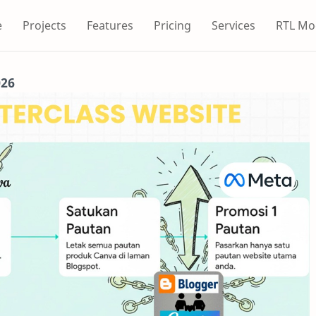
e
Projects
Features
Pricing
Services
RTL Mo
026