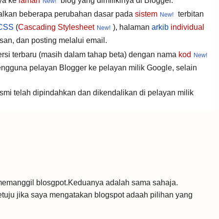
ya ke
laman
blog yang dimilikinya di Blogger.
lkan beberapa perubahan dasar pada
sistem
terbitan
CSS
(
Cascading Stylesheet
), halaman
arkib
individual
asan, dan posting melalui email.
rsi terbaru (masih dalam tahap beta) dengan nama
kod
engguna pelayan Blogger ke pelayan milik Google, selain
smi telah dipindahkan dan dikendalikan di pelayan milik
memanggil blosgpot.Keduanya adalah sama sahaja.
tuju jika saya mengatakan blogspot adaah pilihan yang