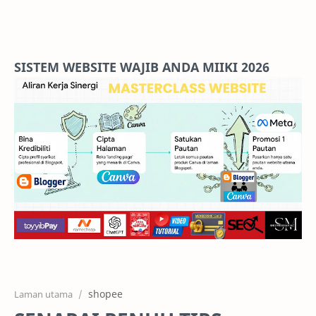
Home
Projects
SISTEM WEBSITE WAJIB ANDA MIIKI 2026
Features
Pricing
Services
RTL Mode
shopee
Laman utama