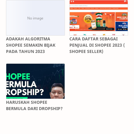
Submitting an appeal
You can submit an appeal via
Seller Centre
if you have been
blocked from sending Shopee Seller Chat messages due to
chat spam.
📍 Definitions
Account freeze:
Users are unable to conduct
transactions, but will still be able to access their frozen
accounts and send chat messages.
Account ban:
Users are unable to access their banned