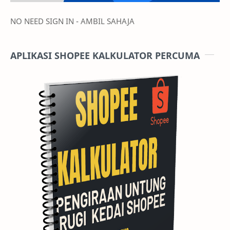
ADA SOALAN TENTANG MASTERCLASS WEBSITE. KAMI
AKAN BANTU ANDA. Klik gambar untuk ke chat bot kami
BELAJAR META ADS PERCUMA