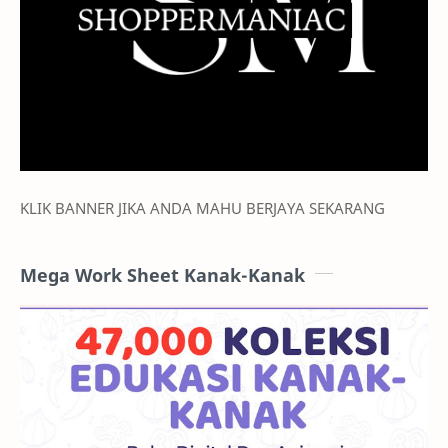
HARUSKAH SHOPEE
BERMULA DARI DROPSHIP?
Catat Ulasan
ARTIKEL TERBARU
BERAPA PANJANG KONTEN AI YANG
TERBAIK
MODUL PEMBELAJARAN PILIHAN ANDA