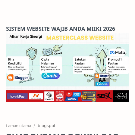
Home
Projects
SISTEM WEBSITE WAJIB ANDA MIIKI 2026
Features
Pricing
Services
RTL Mode
blogspot
Laman utama