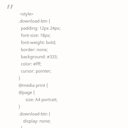
<style>
.download-btn {
padding: 12px 24px;
font-size: 18px;
font-weight: bold;
border: none;
background: #333;
color: #fff;
cursor: pointer;
}
@media print {
@page {
size: A4 portrait;
}
.download-btn {
display: none;