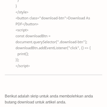
}
}
</style>
<button class="download-btn">Download As
PDF</button>
<script>
const downloadBtn =
document.querySelector(".download-btn");
downloadBtn.addEventListener("click", () => {
print();
});
</script>
Berikut adalah skrip untuk anda membolehkan anda
butang download untuk artikel anda.