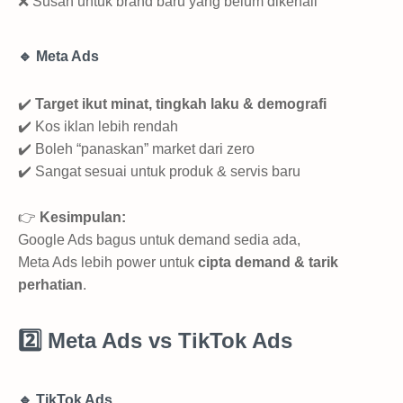
❌ Susah untuk brand baru yang belum dikenali
🔹 Meta Ads
✔️
Target ikut minat, tingkah laku & demografi
✔️ Kos iklan lebih rendah
✔️ Boleh “panaskan” market dari zero
✔️ Sangat sesuai untuk produk & servis baru
👉
Kesimpulan:
Google Ads bagus untuk demand sedia ada,
Meta Ads lebih power untuk
cipta demand & tarik
perhatian
.
2️⃣ Meta Ads vs TikTok Ads
🔹 TikTok Ads