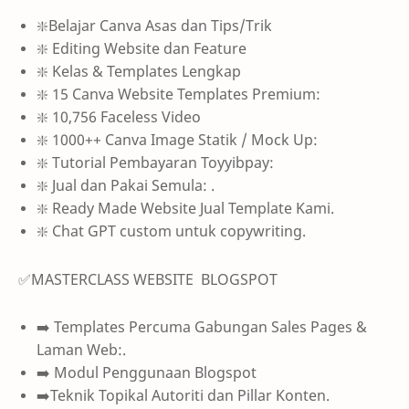
❇️Belajar Canva Asas dan Tips/Trik
❇️ Editing Website dan Feature
❇️ Kelas & Templates Lengkap
❇️ 15 Canva Website Templates Premium:
❇️ 10,756 Faceless Video
❇️ 1000++ Canva Image Statik / Mock Up:
❇️ Tutorial Pembayaran Toyyibpay:
❇️ Jual dan Pakai Semula: .
❇️ Ready Made Website Jual Template Kami.
❇️ Chat GPT custom untuk copywriting.
✅MASTERCLASS WEBSITE BLOGSPOT
➡️ Templates Percuma Gabungan Sales Pages &
Laman Web:.
➡️ Modul Penggunaan Blogspot
➡️Teknik Topikal Autoriti dan Pillar Konten.