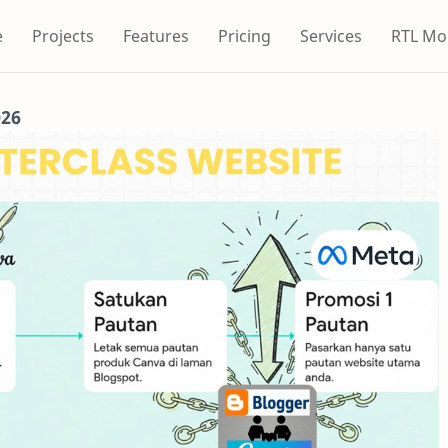
e
Projects
Features
Pricing
Services
RTL Mo
026