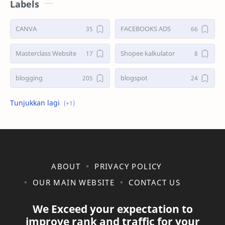
Labels
CANVA
FACEBOOKS ADS
Masterclass Website
Shopee kalkulator
blogging
blogspot
shopee
ABOUT
PRIVACY POLICY
OUR MAIN WEBSITE
CONTACT US
We Exceed your expectation to
improve rank and traffic for your