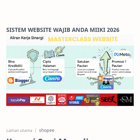
Home
Projects
SISTEM WEBSITE WAJIB ANDA MIIKI 2026
Features
Pricing
Services
RTL Mode
shopee
Laman utama