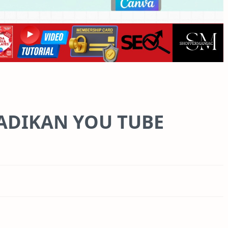
ADIKAN YOU TUBE