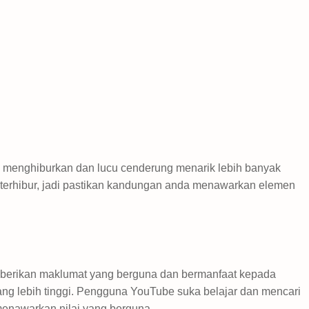
 menghiburkan dan lucu cenderung menarik lebih banyak
terhibur, jadi pastikan kandungan anda menawarkan elemen
berikan maklumat yang berguna dan bermanfaat kepada
ng lebih tinggi. Pengguna YouTube suka belajar dan mencari
menawarkan nilai yang berguna.