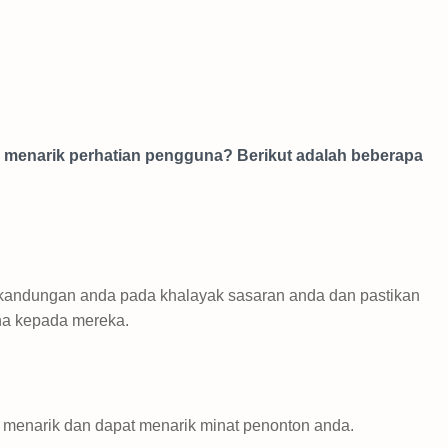
menarik perhatian pengguna? Berikut adalah beberapa
kandungan anda pada khalayak sasaran anda dan pastikan
na kepada mereka.
g menarik dan dapat menarik minat penonton anda.