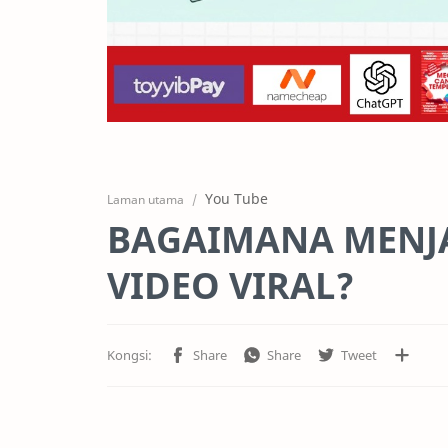
You Tube
Laman utama
BAGAIMANA MENJ
VIDEO VIRAL?