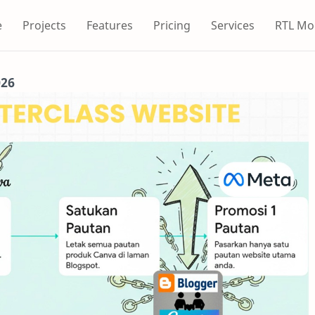
e
Projects
Features
Pricing
Services
RTL Mo
026