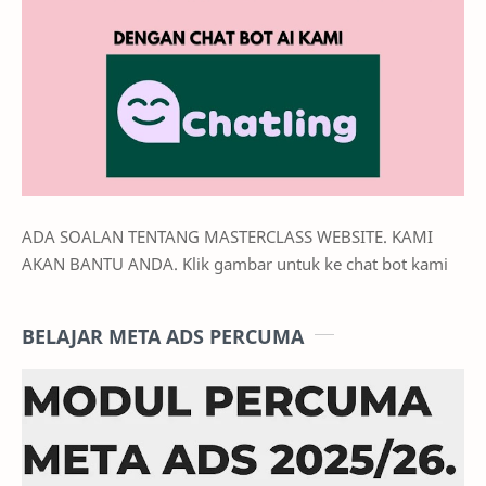
ADA SOALAN TENTANG MASTERCLASS WEBSITE. KAMI
AKAN BANTU ANDA. Klik gambar untuk ke chat bot kami
BELAJAR META ADS PERCUMA