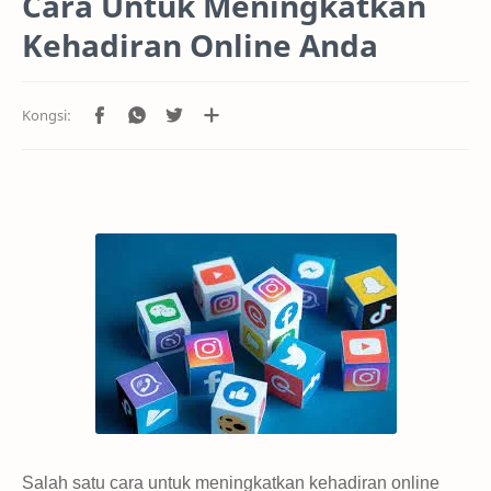
Cara Untuk Meningkatkan
Kehadiran Online Anda
Salah satu cara untuk meningkatkan kehadiran online