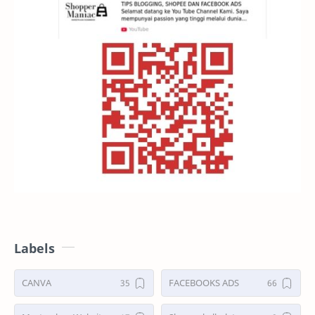
Labels
CANVA
FACEBOOKS ADS