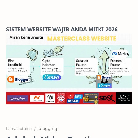
Home
Projects
SISTEM WEBSITE WAJIB ANDA MIIKI 2026
Features
Pricing
Services
RTL Mode
blogging
Laman utama