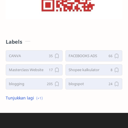
Labels
CANVA
FACEBOOKS ADS
Masterclass Website
Shopee kalkulator
blogging
blogspot
shopee