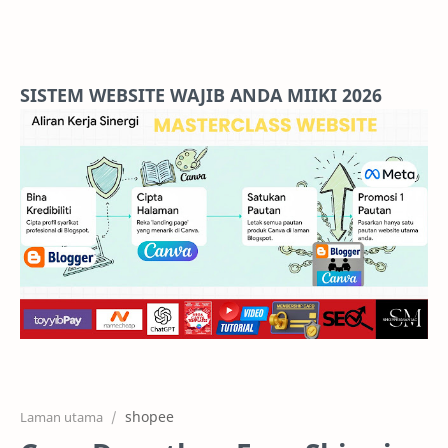
Home
Projects
SISTEM WEBSITE WAJIB ANDA MIIKI 2026
Features
Pricing
Services
RTL Mode
shopee
Laman utama