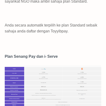
sayarikat NGO maka ambil sahaja plan Standard.
Anda secara automatik terpilih ke plan Standard sebaik
sahaja anda daftar dengan Toyyibpay.
Plan Senang Pay dan i- Serve