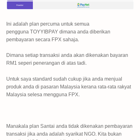
Ini adalah plan percuma untuk semua
pengguna TOYYIBPAY dimana anda diberikan
pembayaran secara FPX sahaja.
Dimana setiap transaksi anda akan dikenakan bayaran
RM1 seperi penerangan di atas tadi.
Untuk saya standard sudah cukup jika anda menjual
produk anda di pasaran Malaysia kerana rata-rata rakyat
Malaysia selesa mengguna FPX.
Manakala plan Santai anda tidak dikenakan pembayaran
transaksi jika anda adalah syarikat NGO. Kita bukan