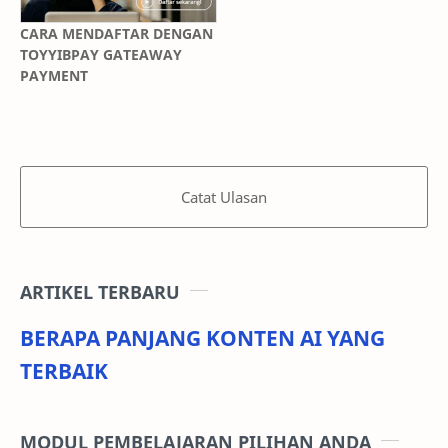
CARA MENDAFTAR DENGAN
TOYYIBPAY GATEAWAY
PAYMENT
Catat Ulasan
ARTIKEL TERBARU
BERAPA PANJANG KONTEN AI YANG
TERBAIK
MODUL PEMBELAJARAN PILIHAN ANDA