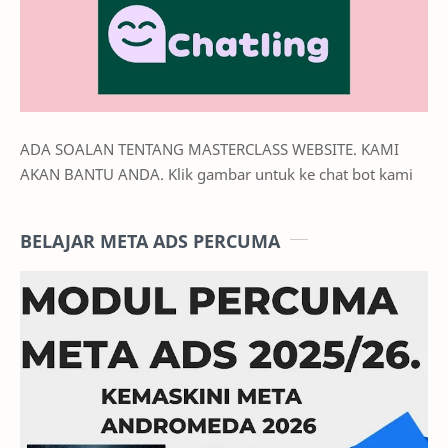
ADA SOALAN TENTANG MASTERCLASS WEBSITE. KAMI
AKAN BANTU ANDA. Klik gambar untuk ke chat bot kami
BELAJAR META ADS PERCUMA