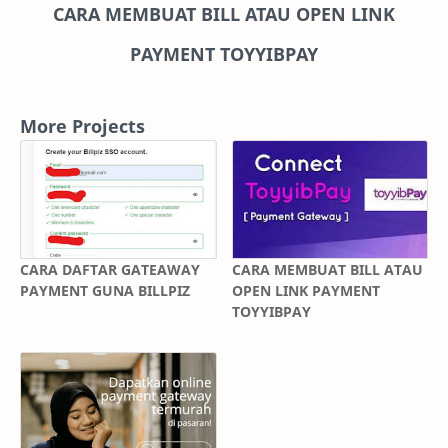
CARA MEMBUAT BILL ATAU OPEN LINK
PAYMENT TOYYIBPAY
More Projects
CARA DAFTAR GATEAWAY
CARA MEMBUAT BILL ATAU
PAYMENT GUNA BILLPIZ
OPEN LINK PAYMENT
TOYYIBPAY