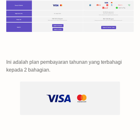
Ini adalah plan pembayaran tahunan yang terbahagi
kepada 2 bahagian.