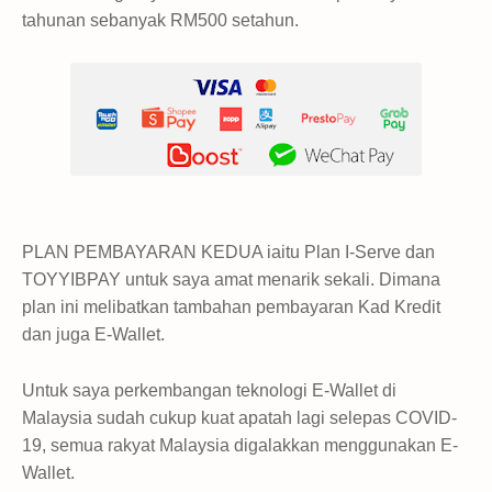
tahunan sebanyak RM500 setahun.
PLAN PEMBAYARAN KEDUA iaitu Plan I-Serve dan
TOYYIBPAY untuk saya amat menarik sekali. Dimana
plan ini melibatkan tambahan pembayaran Kad Kredit
dan juga E-Wallet.
Untuk saya perkembangan teknologi E-Wallet di
Malaysia sudah cukup kuat apatah lagi selepas COVID-
19, semua rakyat Malaysia digalakkan menggunakan E-
Wallet.