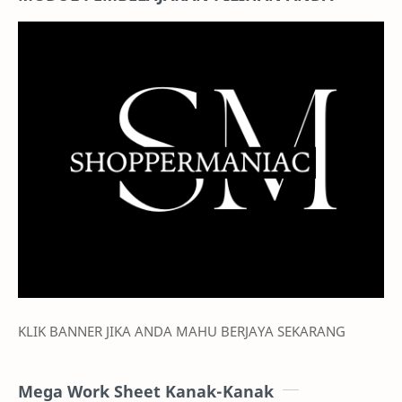
KLIK BANNER JIKA ANDA MAHU BERJAYA SEKARANG
Mega Work Sheet Kanak-Kanak