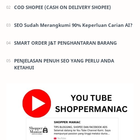
COD SHOPEE (CASH ON DELIVERY SHOPEE)
SEO Sudah Merangkumi 90% Keperluan Carian AI?
SMART ORDER J&T PENGHANTARAN BARANG
PENJELASAN PENUH SEO YANG PERLU ANDA
KETAHUI