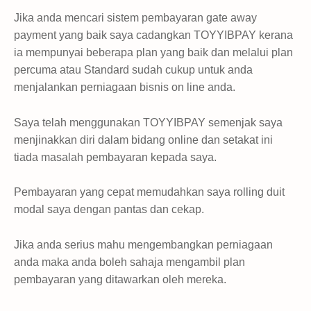
Jika anda mencari sistem pembayaran gate away
payment yang baik saya cadangkan TOYYIBPAY kerana
ia mempunyai beberapa plan yang baik dan melalui plan
percuma atau Standard sudah cukup untuk anda
menjalankan perniagaan bisnis on line anda.
Saya telah menggunakan TOYYIBPAY semenjak saya
menjinakkan diri dalam bidang online dan setakat ini
tiada masalah pembayaran kepada saya.
Pembayaran yang cepat memudahkan saya rolling duit
modal saya dengan pantas dan cekap.
Jika anda serius mahu mengembangkan perniagaan
anda maka anda boleh sahaja mengambil plan
pembayaran yang ditawarkan oleh mereka.