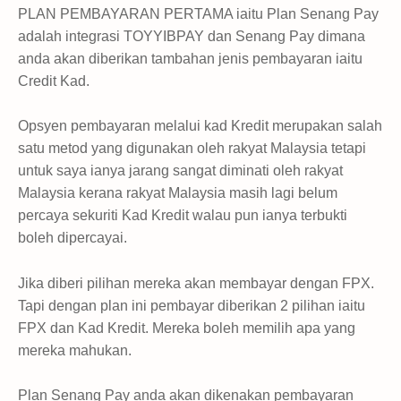
PLAN PEMBAYARAN PERTAMA iaitu Plan Senang Pay
adalah integrasi TOYYIBPAY dan Senang Pay dimana
anda akan diberikan tambahan jenis pembayaran iaitu
Credit Kad.
Opsyen pembayaran melalui kad Kredit merupakan salah
satu metod yang digunakan oleh rakyat Malaysia tetapi
untuk saya ianya jarang sangat diminati oleh rakyat
Malaysia kerana rakyat Malaysia masih lagi belum
percaya sekuriti Kad Kredit walau pun ianya terbukti
boleh dipercayai.
Jika diberi pilihan mereka akan membayar dengan FPX.
Tapi dengan plan ini pembayar diberikan 2 pilihan iaitu
FPX dan Kad Kredit. Mereka boleh memilih apa yang
mereka mahukan.
Plan Senang Pay anda akan dikenakan pembayaran